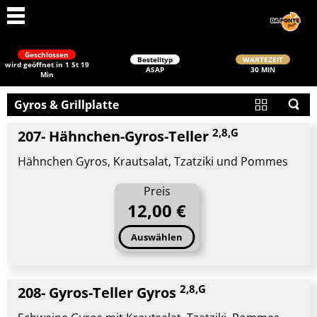
Geschlossen
Bestelltyp
WARTEZEIT
wird geöffnet in 1 St 19
ASAP
30 MIN
Min
Gyros & Grillplatte
2,8,G
207- Hähnchen-Gyros-Teller
Hähnchen Gyros, Krautsalat, Tzatziki und Pommes
Preis
Schließen
12,00 €
Auswählen
2,8,G
208- Gyros-Teller Gyros