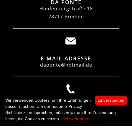
DA PONTE
Hindenburgstraße 18
28717 Bremen
E-MAIL-ADRESSE
daponte@hotmail.de
Wir verwenden Cookies, um Ihre Erfahrungen
Einverstanden
TELEFON
besser machen. Um der neuen e-Privacy-
0421-6366090
Richtlinie zu entsprechen, müssen wir um Ihre Zustimmung
0
bitten, die Cookies zu setzen.
mehr erfahren
Startseite
Kategorien
Mein Konto
zur Kasse