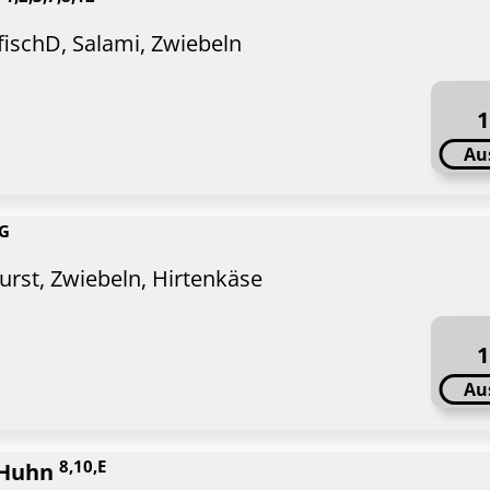
o
ischD, Salami, Zwiebeln
1
Au
G
rst, Zwiebeln, Hirtenkäse
1
Au
8,10,E
-Huhn