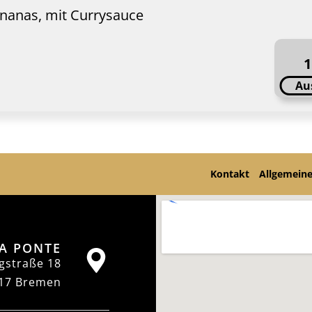
nanas, mit Currysauce
1
Au
Kontakt
Allgemein
A PONTE
gstraße 18
17 Bremen