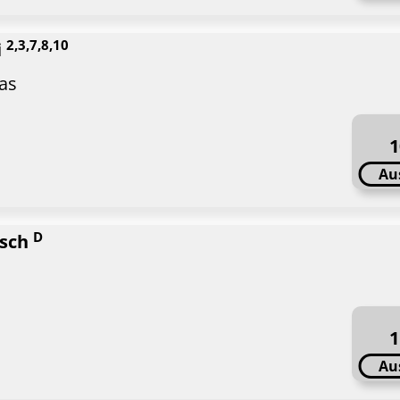
2,3,7,8,10
i
as
1
Au
D
isch
1
Au