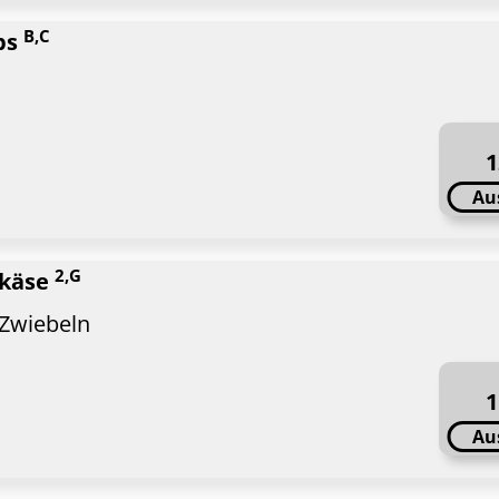
B,C
ps
1
Au
2,G
skäse
 Zwiebeln
1
Au