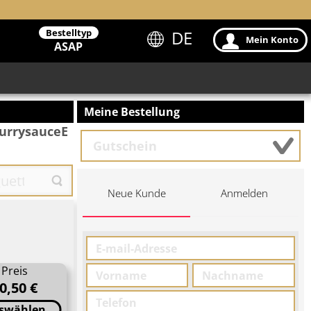
Bestelltyp
DE
Mein Konto
ASAP
Meine Bestellung
CurrysauceE
Neue Kunde
Anmelden
Preis
0,50 €
swählen