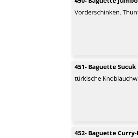
450- Baguette Jumb
Vorderschinken, Thunf
451- Baguette Sucuk
türkische Knoblauchwu
452- Baguette Curry