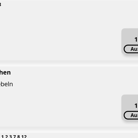
8
1
Au
chen
ebeln
1
Au
1,2,3,7,8,12