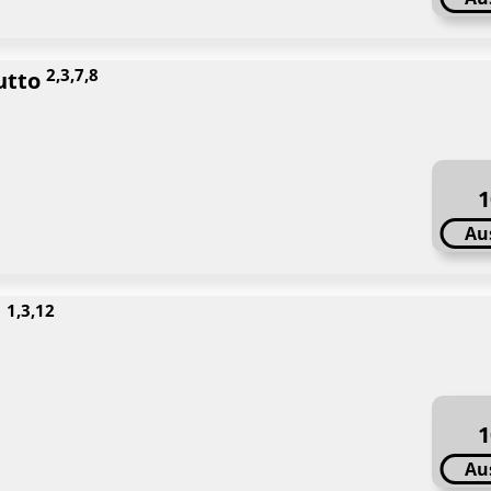
2,3,7,8
iutto
1
Au
1,3,12
i
1
Au