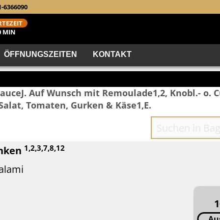
1-6366090
TEZEIT
0 MIN
ÖFFNUNGSZEITEN
KONTAKT
auceJ. Auf Wunsch mit Remoulade1,2, Knobl.- o. 
 Salat, Tomaten, Gurken & Käse1,E.
1,2,3,7,8,12
inken
alami
1
Au