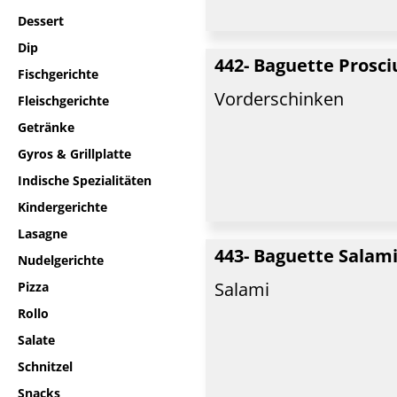
Dessert
Dip
442- Baguette Prosc
Fischgerichte
Vorderschinken
Fleischgerichte
Getränke
Gyros & Grillplatte
Indische Spezialitäten
Kindergerichte
Lasagne
443- Baguette Salam
Nudelgerichte
Salami
Pizza
Rollo
Salate
Schnitzel
Snacks