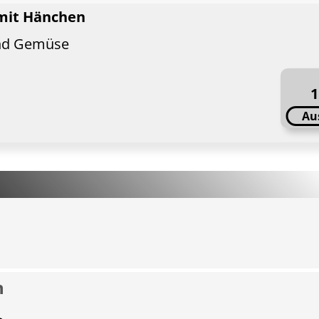
 mit Hänchen
und Gemüse
1
Au
n