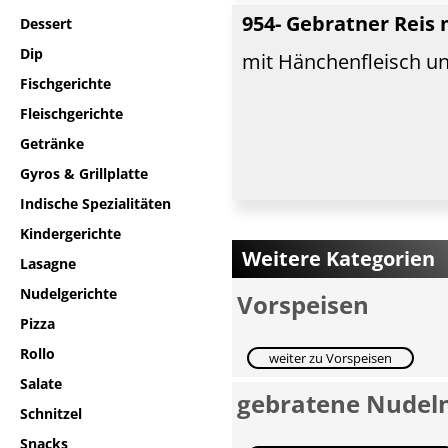
954- Gebratner Reis
Dessert
Dip
mit Hänchenfleisch 
Fischgerichte
Fleischgerichte
Getränke
Gyros & Grillplatte
Indische Spezialitäten
Kindergerichte
Weitere Kategorien
Lasagne
Nudelgerichte
Vorspeisen
Pizza
Rollo
weiter zu Vorspeisen
Salate
gebratene Nudel
Schnitzel
Snacks