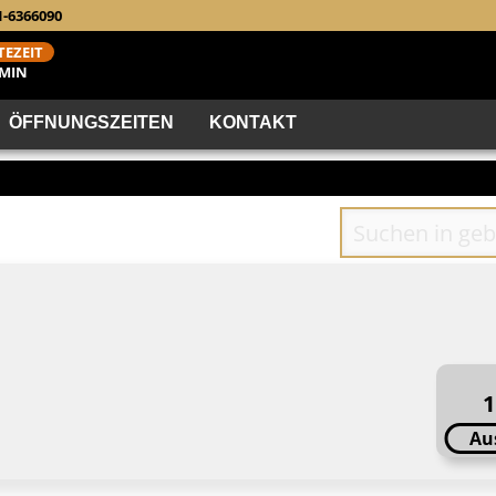
1-6366090
EZEIT
 MIN
ÖFFNUNGSZEITEN
KONTAKT
1
Au