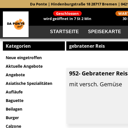
Da Ponte | Hindenburgstraße 18 28717 Bremen | 042
Geschlossen
WART
wird geöffnet in 7 St 2 Min
30
STARTSEITE
SPEISEKARTE
Kategorien
gebratener Reis
Neue eingetroffen
Aktuelle Angebote
952- Gebratener Reis
Angebote
mit versch. Gemüse
Asiatische Spezialitäten
Aufläufe
Baguette
Beilagen
Burger
Calzone