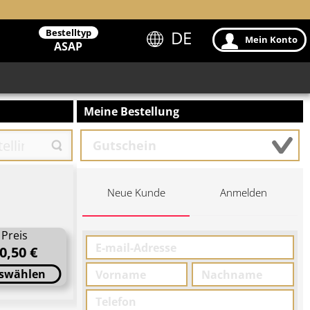
Bestelltyp
DE
Mein Konto
ASAP
Meine Bestellung
Neue Kunde
Anmelden
Preis
0,50 €
swählen