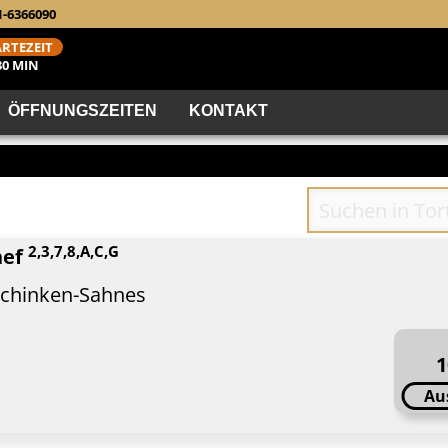
1-6366090
RTEZEIT
30 MIN
ÖFFNUNGSZEITEN
KONTAKT
2,3,7,8,A,C,G
hef
schinken-Sahnes
1
Au