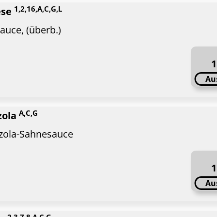
1,2,16,A,C,G,L
ese
auce, (überb.)
1
Au
A,C,G
zola
nzola-Sahnesauce
1
Au
2,3,7,8,A,C,G