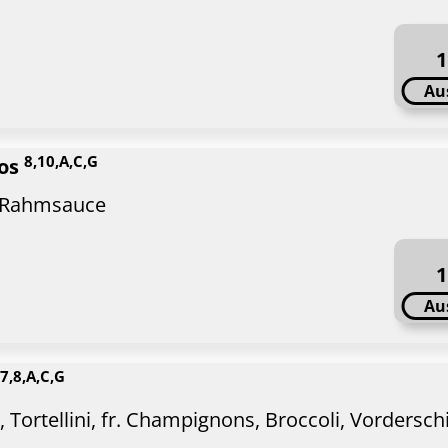
1
Au
8,10,A,C,G
ros
in Rahmsauce
1
Au
,7,8,A,C,G
 Tortellini, fr. Champignons, Broccoli, Vordersch