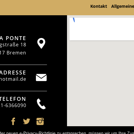
Kontakt
Allgemein
A PONTE
gstraße 18
17 Bremen
-ADRESSE
otmail.de
TELEFON
21-6366090
 neuen e-Privacy-Richtlinie zu entsprechen, müssen wir um Ihre Zus