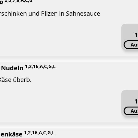
so
rschinken und Pilzen in Sahnesauce
1
Au
1,2,16,A,C,G,L
. Nudeln
Käse überb.
1
Au
1,2,16,A,C,G,L
rtenkäse