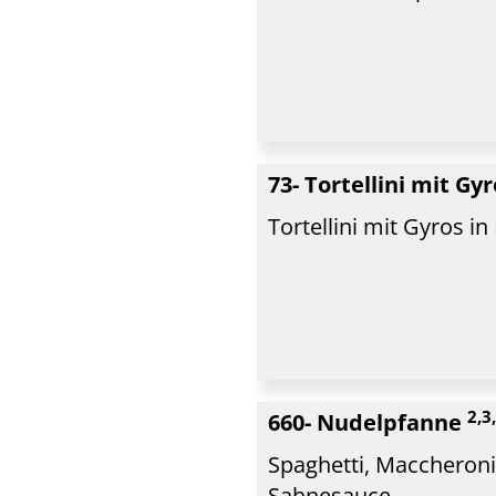
73- Tortellini mit Gy
Tortellini mit Gyros 
2,3
660- Nudelpfanne
Spaghetti, Maccheroni,
Sahnesauce