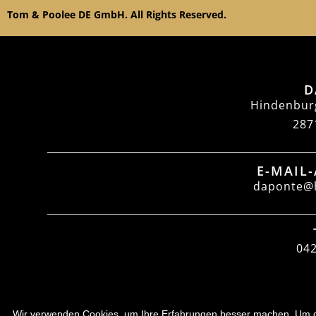
Tom & Poolee DE GmbH. All Rights Reserved.
D
Hindenbur
287
E-MAIL
daponte@h
04
Wir verwenden Cookies, um Ihre Erfahrungen besser machen. Um der