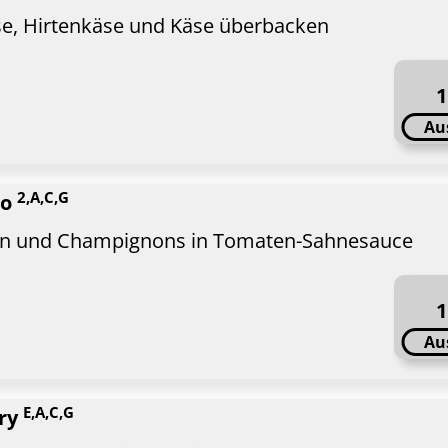
ese, Hirtenkäse und Käse überbacken
1
Au
2,A,C,G
lo
hen und Champignons in Tomaten-Sahnesauce
1
Au
E,A,C,G
rry