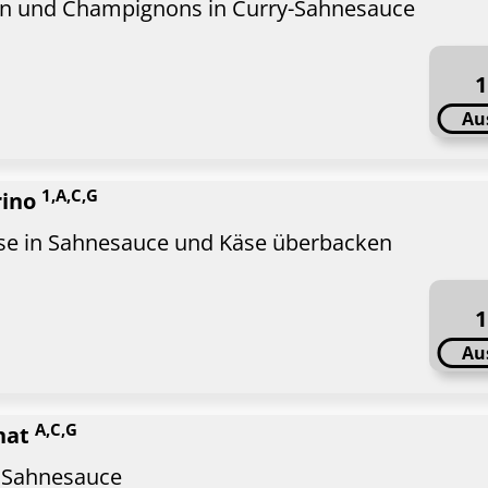
hen und Champignons in Curry-Sahnesauce
1
Au
1,A,C,G
rino
käse in Sahnesauce und Käse überbacken
1
Au
A,C,G
inat
in Sahnesauce