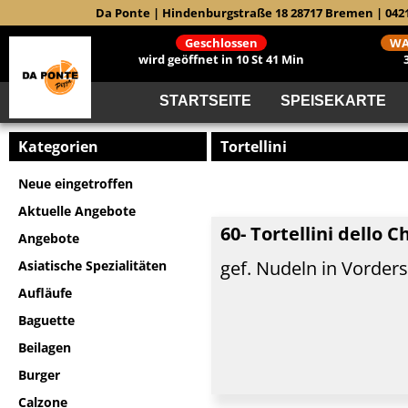
Da Ponte | Hindenburgstraße 18 28717 Bremen | 042
Geschlossen
WA
wird geöffnet in 10 St 41 Min
STARTSEITE
SPEISEKARTE
Kategorien
Tortellini
Neue eingetroffen
Aktuelle Angebote
60- Tortellini dello C
Angebote
gef. Nudeln in Vorder
Asiatische Spezialitäten
Aufläufe
Baguette
Beilagen
Burger
Calzone